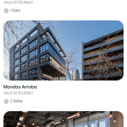
SALA DE REUNIAO
1
Sala
Monday Arroba
SALA DE REUNIAO
2
Salas