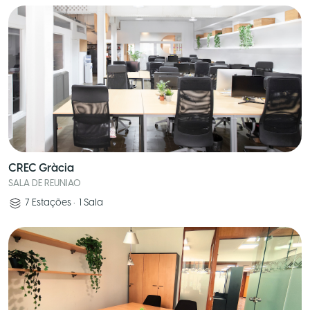
CREC Gràcia
SALA DE REUNIAO
7
Estações
•
1
Sala