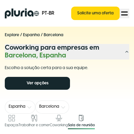
Logo Pluria
PT-BR
Solicite uma oferta
Explore
/
Espanha
/
Barcelona
Coworking para empresas em
Barcelona, Espanha
Escolha a solução certa para a sua equipe.
Ver opções
Espanha
Barcelona
Espaços
Trabalhar e comer
Coworking
Sala de reunião