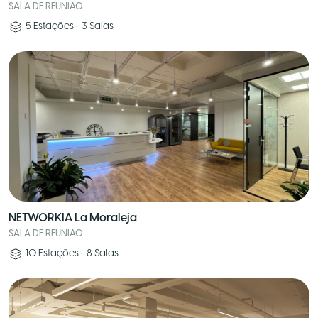
SALA DE REUNIAO
5
Estações
•
3
Salas
NETWORKIA La Moraleja
SALA DE REUNIAO
10
Estações
•
8
Salas