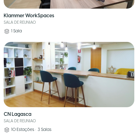
Klammer WorkSpaces
SALA DE REUNIAO
1
Sala
CN Lagasca
SALA DE REUNIAO
10
Estações
•
3
Salas