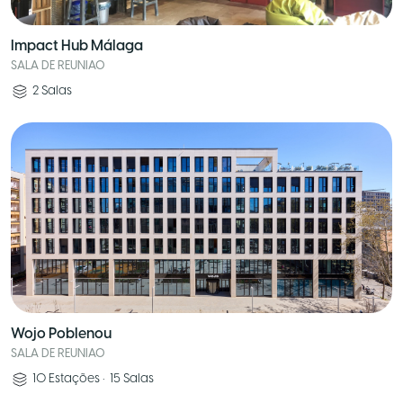
Impact Hub Málaga
SALA DE REUNIAO
2
Salas
Wojo Poblenou
SALA DE REUNIAO
10
Estações
•
15
Salas