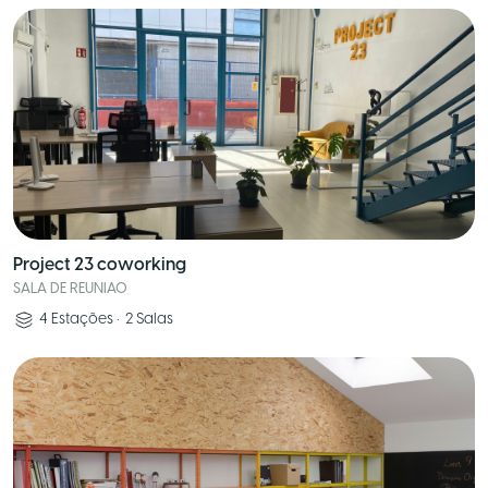
Project 23 coworking
SALA DE REUNIAO
4
Estações
•
2
Salas