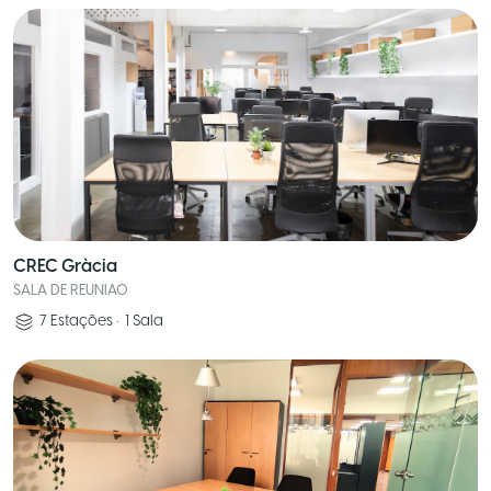
CREC Gràcia
SALA DE REUNIAO
7
Estações
•
1
Sala