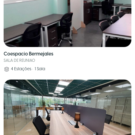
Coespacio Bermejales
SALA DE REUNIAO
4
Estações
•
1
Sala