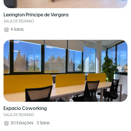
Lexington Príncipe de Vergara
SALA DE REUNIAO
4
Salas
Expacio Coworking
SALA DE REUNIAO
20
Estações
•
3
Salas