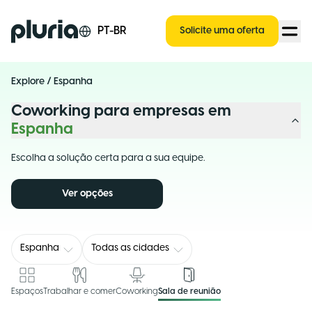
Logo Pluria
PT-BR
Solicite uma oferta
Explore
/
Espanha
Coworking para empresas em
Espanha
Escolha a solução certa para a sua equipe.
Ver opções
Espanha
Todas as cidades
Espaços
Trabalhar e comer
Coworking
Sala de reunião