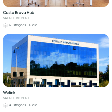
Costa Brava Hub
SALA DE REUNIAO
6
Estações
•
1
Sala
Welink
SALA DE REUNIAO
4
Estações
•
1
Sala