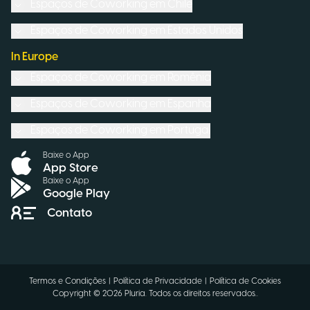
Espaços de Coworking em
Chile
Espaços de Coworking em
Estados Unidos
In Europe
Espaços de Coworking em
Romênia
Espaços de Coworking em
Espanha
Espaços de Coworking em
Portugal
Baixe o App
App Store
Baixe o App
Google Play
Contato
Termos e Condições
|
Política de Privacidade
|
Política de Cookies
Copyright ©
2026
Pluria.
Todos os direitos reservados.
.