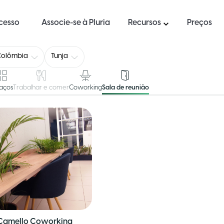
ucesso
Associe-se à Pluria
Recursos
Preços
Colômbia
Tunja
aços
Trabalhar e comer
Coworking
Sala de reunião
 Camello Coworking