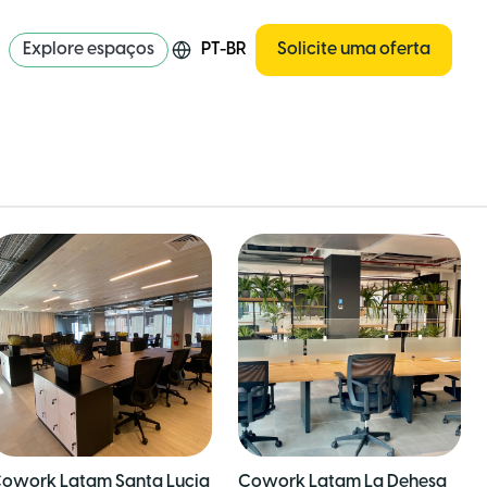
Explore espaços
PT-BR
Solicite uma oferta
owork Latam Santa Lucia
Cowork Latam La Dehesa