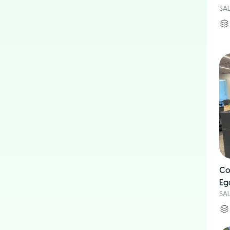
SA
Co
Eg
SA