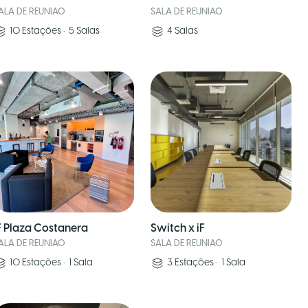
ALA DE REUNIAO
SALA DE REUNIAO
10
Estações
•
5
Salas
4
Salas
F Plaza Costanera
Switch x iF
ALA DE REUNIAO
SALA DE REUNIAO
10
Estações
•
1
Sala
3
Estações
•
1
Sala