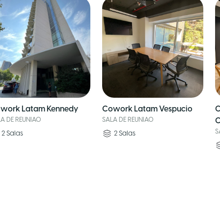
work Latam Kennedy
Cowork Latam Vespucio
C
LA DE REUNIAO
SALA DE REUNIAO
C
S
2
Salas
2
Salas