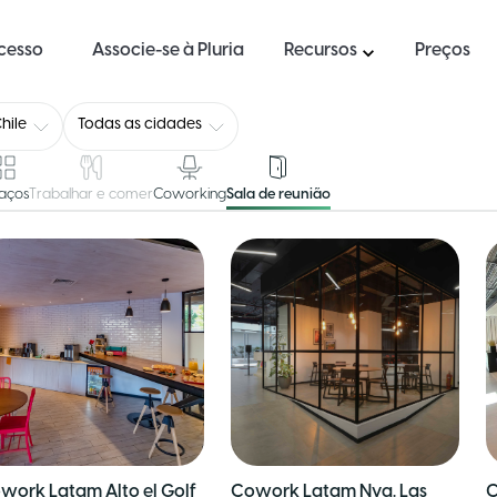
ucesso
Associe-se à Pluria
Recursos
Preços
hile
Todas as cidades
aços
Trabalhar e comer
Coworking
Sala de reunião
work Latam Alto el Golf
Cowork Latam Nva. Las
C