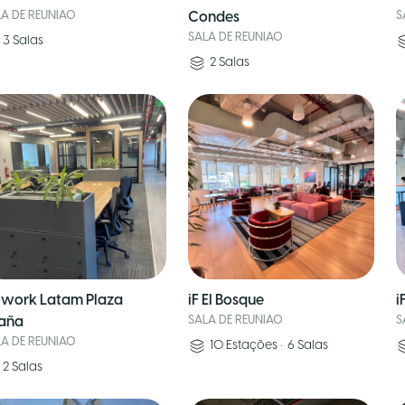
LA DE REUNIAO
Condes
S
SALA DE REUNIAO
3
Salas
2
Salas
work Latam Plaza
iF El Bosque
i
aña
SALA DE REUNIAO
S
LA DE REUNIAO
10
Estações
•
6
Salas
2
Salas