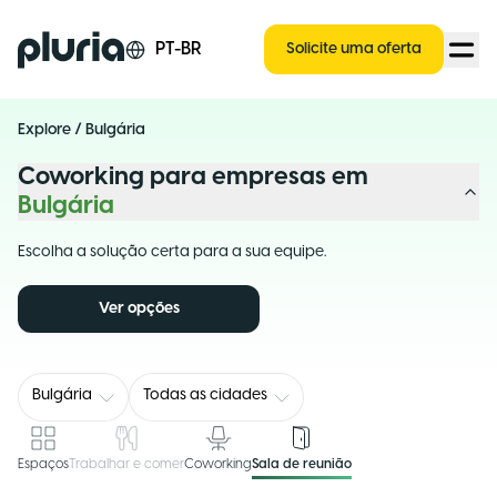
Logo Pluria
PT-BR
Solicite uma oferta
Explore
/
Bulgária
Coworking para empresas em
Bulgária
Escolha a solução certa para a sua equipe.
Ver opções
Bulgária
Todas as cidades
Espaços
Trabalhar e comer
Coworking
Sala de reunião