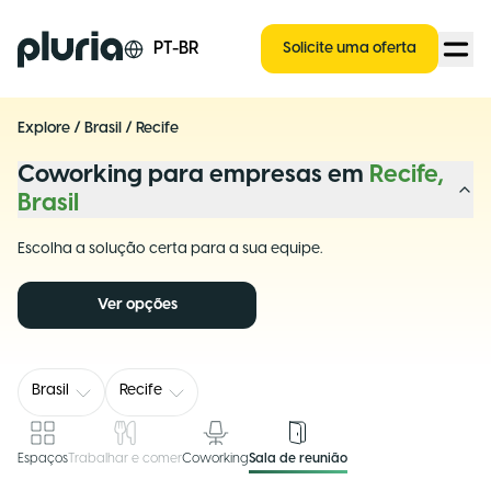
Logo Pluria
PT-BR
Solicite uma oferta
Explore
/
Brasil
/
Recife
Coworking para empresas em
Recife,
Brasil
Escolha a solução certa para a sua equipe.
Ver opções
Brasil
Recife
Espaços
Trabalhar e comer
Coworking
Sala de reunião