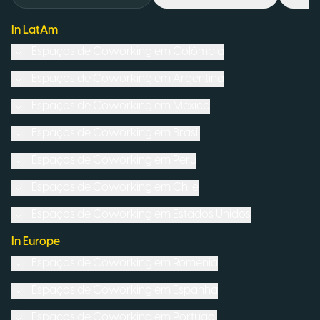
In LatAm
Espaços de Coworking em
Colômbia
Espaços de Coworking em
Argentina
Espaços de Coworking em
México
Espaços de Coworking em
Brasil
Espaços de Coworking em
Peru
Espaços de Coworking em
Chile
Espaços de Coworking em
Estados Unidos
In Europe
Espaços de Coworking em
Romênia
Espaços de Coworking em
Espanha
Espaços de Coworking em
Portugal