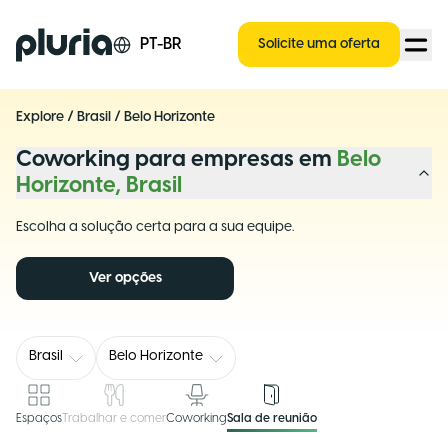
Logo Pluria
PT-BR
Solicite uma oferta
Explore
/
Brasil
/
Belo Horizonte
Coworking para empresas em
Belo
Horizonte, Brasil
Escolha a solução certa para a sua equipe.
Ver opções
Brasil
Belo Horizonte
Espaços
Trabalhar e comer
Coworking
Sala de reunião