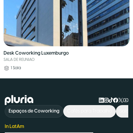
Desk Coworking Luxemburgo
SALA DE REUNIAO
1
Sala
Logo Pluria
Espaços de Coworking
Cafés para Trabalho
Salas
In LatAm