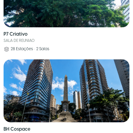
P7 Criativo
SALA DE REUNIAO
28
Estações
•
2
Salas
BH Cospace