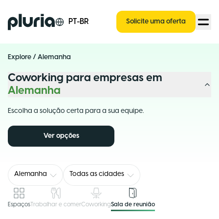
Logo Pluria
PT-BR
Solicite uma oferta
Explore
/
Alemanha
Coworking para empresas em
Alemanha
Escolha a solução certa para a sua equipe.
Ver opções
Alemanha
Todas as cidades
Espaços
Trabalhar e comer
Coworking
Sala de reunião