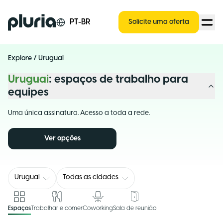
Logo Pluria
PT-BR
Solicite uma oferta
Explore
/
Uruguai
Uruguai
: espaços de trabalho para
equipes
Uma única assinatura. Acesso a toda a rede.
Ver opções
Uruguai
Todas as cidades
Espaços
Trabalhar e comer
Coworking
Sala de reunião