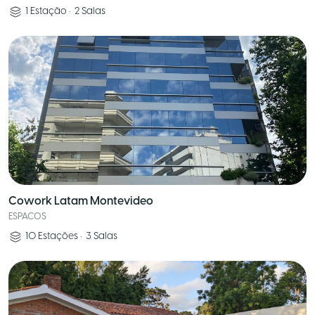
1
Estação
•
2
Salas
Cowork Latam Montevideo
ESPACOS
10
Estações
•
3
Salas