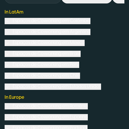
In LatAm
Espaços de Coworking em
Colômbia
Espaços de Coworking em
Argentina
Espaços de Coworking em
México
Espaços de Coworking em
Brasil
Espaços de Coworking em
Peru
Espaços de Coworking em
Chile
Espaços de Coworking em
Estados Unidos
In Europe
Espaços de Coworking em
Romênia
Espaços de Coworking em
Espanha
Espaços de Coworking em
Portugal