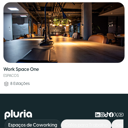
Work Space One
ESPACOS
8
Estações
Logo Pluria
Espaços de Coworking
Cafés para Trabalho
Salas