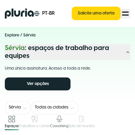
Logo Pluria
PT-BR
Solicite uma oferta
Explore
/
Sérvia
Sérvia
: espaços de trabalho para
equipes
Uma única assinatura. Acesso a toda a rede.
Ver opções
Sérvia
Todas as cidades
Espaços
Trabalhar e comer
Coworking
Sala de reunião