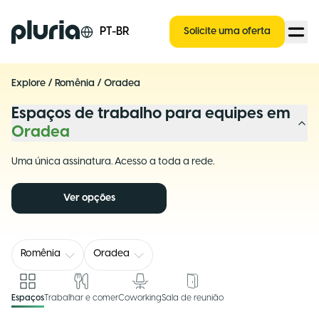
Logo Pluria
PT-BR
Solicite uma oferta
Explore
/
Romênia
/
Oradea
Espaços de trabalho para equipes em
Oradea
Uma única assinatura. Acesso a toda a rede.
Ver opções
Romênia
Oradea
Espaços
Trabalhar e comer
Coworking
Sala de reunião