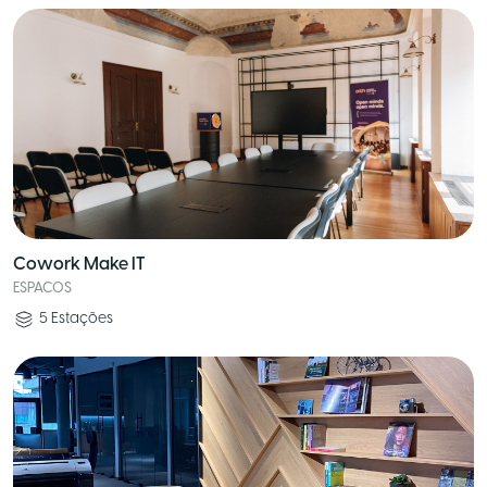
Cowork Make IT
ESPACOS
5
Estações