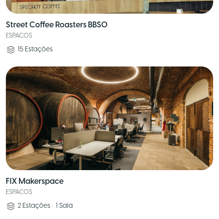
Street Coffee Roasters BBSO
ESPACOS
15
Estações
FIX Makerspace
ESPACOS
2
Estações
•
1
Sala