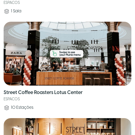
ESPACOS
1
Sala
Street Coffee Roasters Lotus Center
ESPACOS
10
Estações