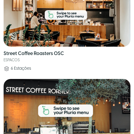
Street Coffee Roasters OSC
ESPACOS
6
Estações