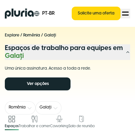
Logo Pluria
PT-BR
Solicite uma oferta
Explore
/
Romênia
/
Galați
Espaços de trabalho para equipes em
Galați
Uma única assinatura. Acesso a toda a rede.
Ver opções
Romênia
Galați
Espaços
Trabalhar e comer
Coworking
Sala de reunião