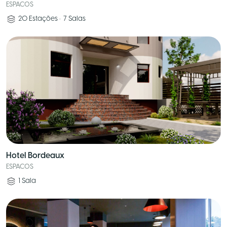
ESPACOS
20
Estações
•
7
Salas
Hotel Bordeaux
ESPACOS
1
Sala