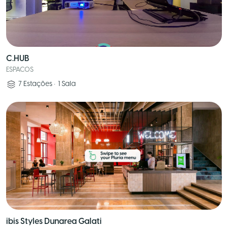
C.HUB
ESPACOS
7
Estações
•
1
Sala
ibis Styles Dunarea Galati