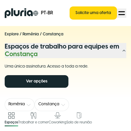
Logo Pluria
PT-BR
Solicite uma oferta
Explore
/
Romênia
/
Constança
Espaços de trabalho para equipes em
Constança
Uma única assinatura. Acesso a toda a rede.
Ver opções
Romênia
Constança
Espaços
Trabalhar e comer
Coworking
Sala de reunião