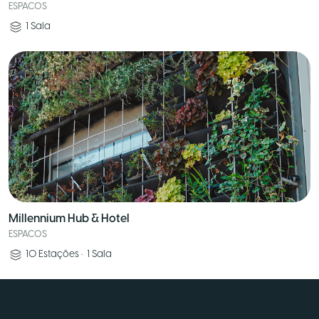
ESPACOS
1
Sala
Millennium Hub & Hotel
ESPACOS
10
Estações
•
1
Sala