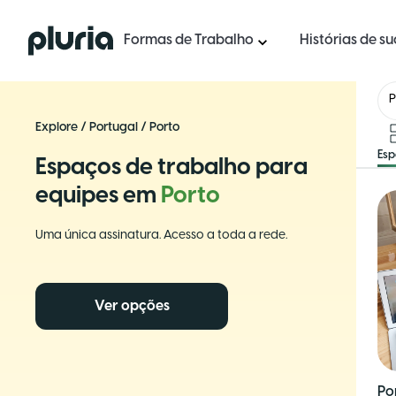
Logo Pluria
Formas de Trabalho
Histórias de s
P
Explore
/
Portugal
/
Porto
Es
Espaços de trabalho para
equipes em
Porto
Uma única assinatura. Acesso a toda a rede.
Ver opções
Po