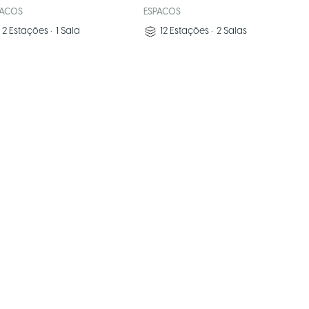
PACOS
ESPACOS
2
Estações
•
1
Sala
12
Estações
•
2
Salas