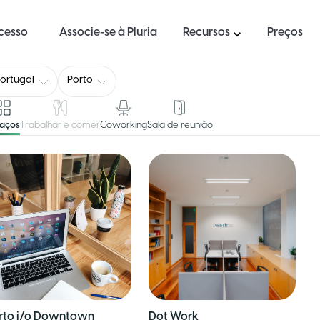
ucesso
Associe-se à Pluria
Recursos
Preços
ortugal
Porto
paços
Trabalhar e comer
Coworking
Sala de reunião
rto i/o Downtown
Dot Work