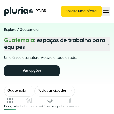
Logo Pluria
PT-BR
Solicite uma oferta
Explore
/
Guatemala
Guatemala
: espaços de trabalho para
equipes
Uma única assinatura. Acesso a toda a rede.
Ver opções
Guatemala
Todas as cidades
Espaços
Trabalhar e comer
Coworking
Sala de reunião