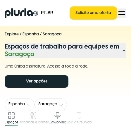
Logo Pluria
PT-BR
Solicite uma oferta
Explore
/
Espanha
/
Saragoça
Espaços de trabalho para equipes em
Saragoça
Uma única assinatura. Acesso a toda a rede.
Ver opções
Espanha
Saragoça
Espaços
Trabalhar e comer
Coworking
Sala de reunião