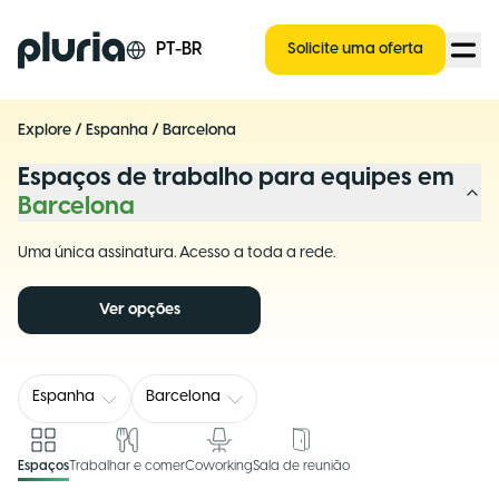
Logo Pluria
PT-BR
Solicite uma oferta
Explore
/
Espanha
/
Barcelona
Espaços de trabalho para equipes em
Barcelona
Uma única assinatura. Acesso a toda a rede.
Ver opções
Espanha
Barcelona
Espaços
Trabalhar e comer
Coworking
Sala de reunião