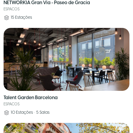
NETWORKIA Gran Via - Paseo de Gracia
ESPACOS
15
Estações
Talent Garden Barcelona
ESPACOS
10
Estações
•
5
Salas