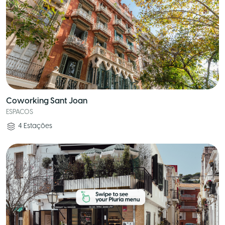
Coworking Sant Joan
ESPACOS
4
Estações