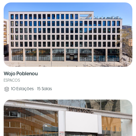
Wojo Poblenou
ESPACOS
10
Estações
•
15
Salas