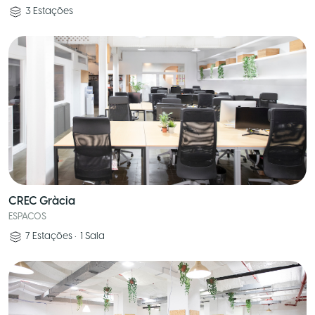
3
Estações
CREC Gràcia
ESPACOS
7
Estações
•
1
Sala