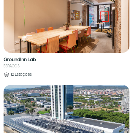
GroundInn Lab
ESPACOS
12
Estações