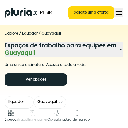
Logo Pluria
PT-BR
Solicite uma oferta
Explore
/
Equador
/
Guayaquil
Espaços de trabalho para equipes em
Guayaquil
Uma única assinatura. Acesso a toda a rede.
Ver opções
Equador
Guayaquil
Espaços
Trabalhar e comer
Coworking
Sala de reunião