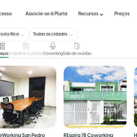
ucesso
Associe-se à Pluria
Recursos
Preços
osta Rica
Todas as cidades
paços
Trabalhar e comer
Coworking
Sala de reunião
eWorking San Pedro
REspira 78 Coworking
H