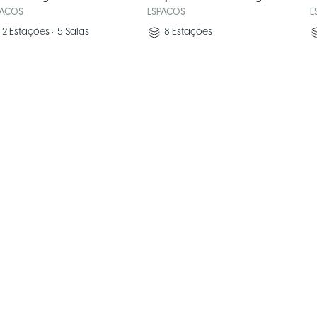
PACOS
ESPACOS
E
2
Estações
•
5
Salas
8
Estações