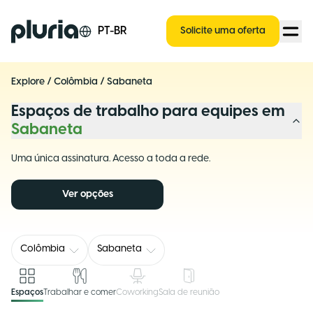
Logo Pluria
PT-BR
Solicite uma oferta
Explore
/
Colômbia
/
Sabaneta
Espaços de trabalho para equipes em
Sabaneta
Uma única assinatura. Acesso a toda a rede.
Ver opções
Colômbia
Sabaneta
Espaços
Trabalhar e comer
Coworking
Sala de reunião