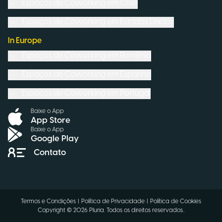
Espaços de Coworking em
Chile
Espaços de Coworking em
Estados Unidos
In Europe
Espaços de Coworking em
Romênia
Espaços de Coworking em
Espanha
Espaços de Coworking em
Portugal
Baixe o App
App Store
Baixe o App
Google Play
Contato
Termos e Condições
|
Política de Privacidade
|
Política de Cookies
Copyright ©
2026
Pluria.
Todos os direitos reservados.
.