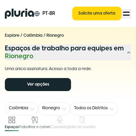
Logo Pluria
PT-BR
Solicite uma oferta
Explore
/
Colômbia
/
Rionegro
Espaços de trabalho para equipes em
Rionegro
Uma única assinatura. Acesso a toda a rede.
Ver opções
Colômbia
Rionegro
Todos os Distritos
Espaços
Trabalhar e comer
Coworking
Sala de reunião