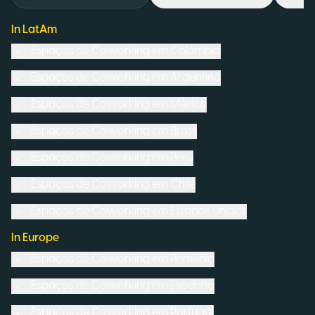
In LatAm
Espaços de Coworking em
Colômbia
Espaços de Coworking em
Argentina
Espaços de Coworking em
México
Espaços de Coworking em
Brasil
Espaços de Coworking em
Peru
Espaços de Coworking em
Chile
Espaços de Coworking em
Estados Unidos
In Europe
Espaços de Coworking em
Romênia
Espaços de Coworking em
Espanha
Espaços de Coworking em
Portugal