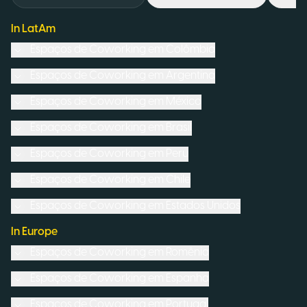
In LatAm
Espaços de Coworking em
Colômbia
Espaços de Coworking em
Argentina
Espaços de Coworking em
México
Espaços de Coworking em
Brasil
Espaços de Coworking em
Peru
Espaços de Coworking em
Chile
Espaços de Coworking em
Estados Unidos
In Europe
Espaços de Coworking em
Romênia
Espaços de Coworking em
Espanha
Espaços de Coworking em
Portugal