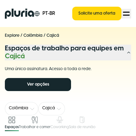
Logo Pluria
PT-BR
Solicite uma oferta
Explore
/
Colômbia
/
Cajicá
Espaços de trabalho para equipes em
Cajicá
Uma única assinatura. Acesso a toda a rede.
Ver opções
Colômbia
Cajicá
Espaços
Trabalhar e comer
Coworking
Sala de reunião