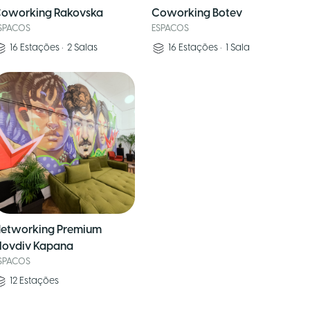
oworking Rakovska
Coworking Botev
SPACOS
ESPACOS
16
Estações
•
2
Salas
16
Estações
•
1
Sala
etworking Premium
lovdiv Kapana
SPACOS
12
Estações