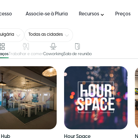
ucesso
Associe-se à Pluria
Recursos
Preços
ulgária
Todas as cidades
paços
Trabalhar e comer
Coworking
Sala de reunião
z Hub
Hour Space
N