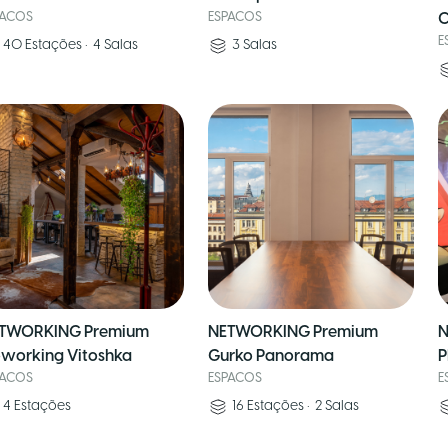
PACOS
ESPACOS
C
E
40
Estações
•
4
Salas
3
Salas
TWORKING Premium
NETWORKING Premium
N
working Vitoshka
Gurko Panorama
P
PACOS
ESPACOS
E
4
Estações
16
Estações
•
2
Salas