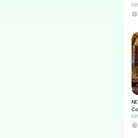
ES
NE
Co
ES