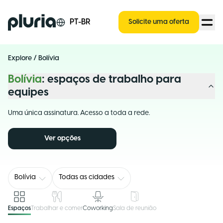
Logo Pluria
PT-BR
Solicite uma oferta
Explore
/
Bolívia
Bolívia
: espaços de trabalho para
equipes
Uma única assinatura. Acesso a toda a rede.
Ver opções
Bolívia
Todas as cidades
Espaços
Trabalhar e comer
Coworking
Sala de reunião