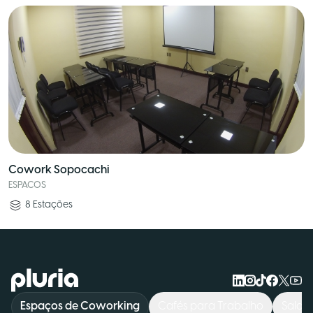
Cowork Sopocachi
ESPACOS
8
Estações
Logo Pluria
Espaços de Coworking
Cafés para Trabalho
Salas