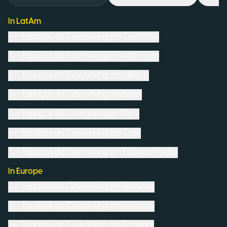
In LatAm
Espaços de Coworking em
Colômbia
Espaços de Coworking em
Argentina
Espaços de Coworking em
México
Espaços de Coworking em
Brasil
Espaços de Coworking em
Peru
Espaços de Coworking em
Chile
Espaços de Coworking em
Estados Unidos
In Europe
Espaços de Coworking em
Romênia
Espaços de Coworking em
Espanha
Espaços de Coworking em
Portugal