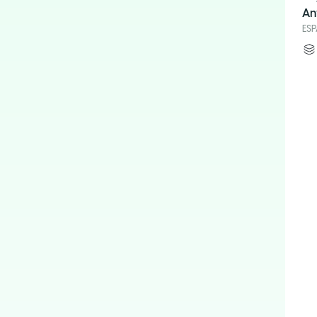
An
ES