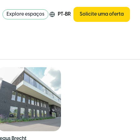
Explore espaços
PT-BR
Solicite uma oferta
egus Brecht