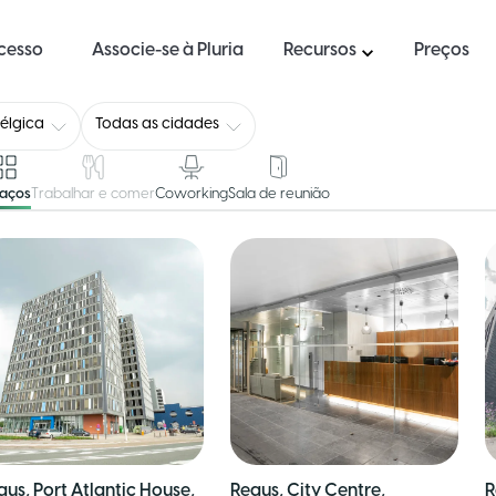
ucesso
Associe-se à Pluria
Recursos
Preços
élgica
Todas as cidades
paços
Trabalhar e comer
Coworking
Sala de reunião
gus, Port Atlantic House,
Regus, City Centre,
R