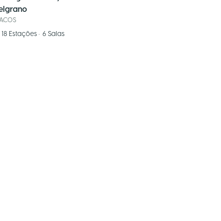
Belgrano
PACOS
18
Estações
•
6
Salas