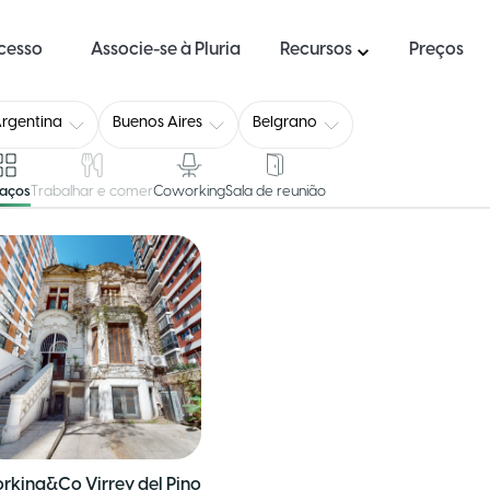
ucesso
Associe-se à Pluria
Recursos
Preços
rgentina
Buenos Aires
Belgrano
paços
Trabalhar e comer
Coworking
Sala de reunião
rking&Co Virrey del Pino