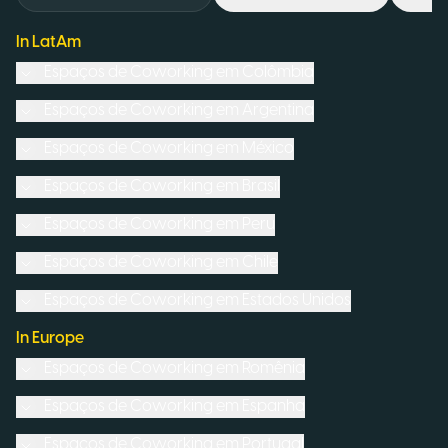
In LatAm
Espaços de Coworking em
Colômbia
Espaços de Coworking em
Argentina
Espaços de Coworking em
México
Espaços de Coworking em
Brasil
Espaços de Coworking em
Peru
Espaços de Coworking em
Chile
Espaços de Coworking em
Estados Unidos
In Europe
Espaços de Coworking em
Romênia
Espaços de Coworking em
Espanha
Espaços de Coworking em
Portugal