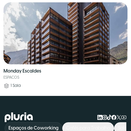
Monday Escaldes
ESPACOS
1
Sala
Logo Pluria
Espaços de Coworking
Cafés para Trabalho
Salas