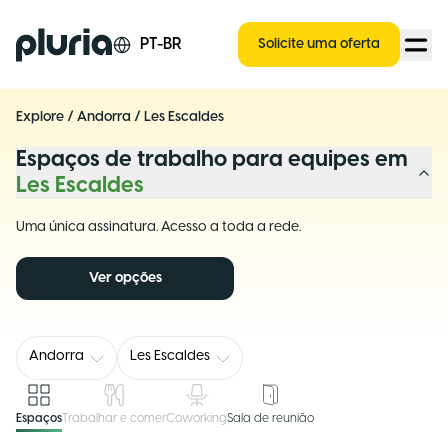
Logo Pluria
PT-BR
Solicite uma oferta
Explore
/
Andorra
/
Les Escaldes
Espaços de trabalho para equipes em
Les Escaldes
Uma única assinatura. Acesso a toda a rede.
Ver opções
Andorra
Les Escaldes
Espaços
Trabalhar e comer
Coworking
Sala de reunião