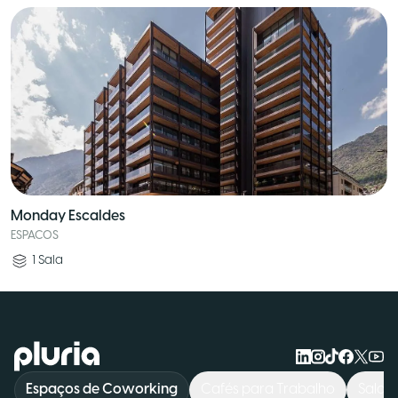
Monday Escaldes
ESPACOS
1
Sala
Logo Pluria
Espaços de Coworking
Cafés para Trabalho
Salas