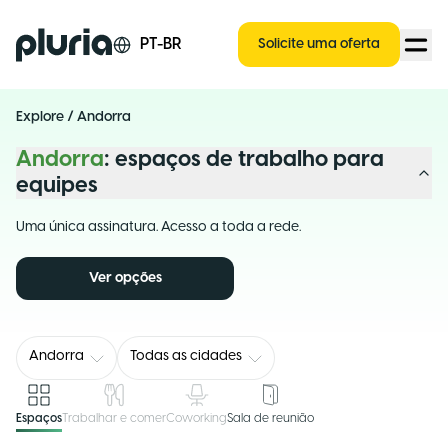
Logo Pluria
PT-BR
Solicite uma oferta
Explore
/
Andorra
Andorra
: espaços de trabalho para
equipes
Uma única assinatura. Acesso a toda a rede.
Ver opções
Andorra
Todas as cidades
Espaços
Trabalhar e comer
Coworking
Sala de reunião