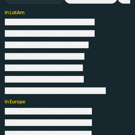
In LatAm
Espaços de Coworking em
Colômbia
Espaços de Coworking em
Argentina
Espaços de Coworking em
México
Espaços de Coworking em
Brasil
Espaços de Coworking em
Peru
Espaços de Coworking em
Chile
Espaços de Coworking em
Estados Unidos
In Europe
Espaços de Coworking em
Romênia
Espaços de Coworking em
Espanha
Espaços de Coworking em
Portugal