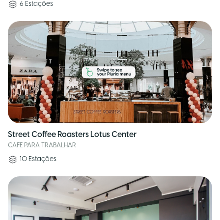
6
Estações
Street Coffee Roasters Lotus Center
CAFE PARA TRABALHAR
10
Estações