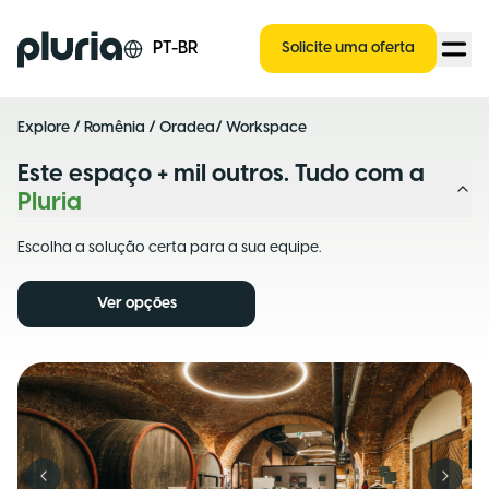
Logo Pluria
PT-BR
Solicite uma oferta
Explore
/
Romênia
/
Oradea
/ Workspace
Este espaço + mil outros. Tudo com a
Pluria
Escolha a solução certa para a sua equipe.
Ver opções
Previous slide
Next s