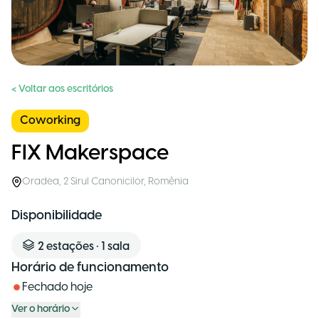
< Voltar aos escritórios
Coworking
FIX Makerspace
Oradea
,
2 Sirul Canonicilor
,
Romênia
Disponibilidade
2
estações
•
1
sala
Horário de funcionamento
Fechado hoje
Ver o horário