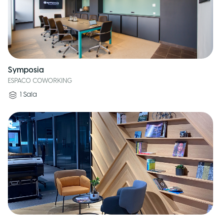
Symposia
ESPACO COWORKING
1
Sala