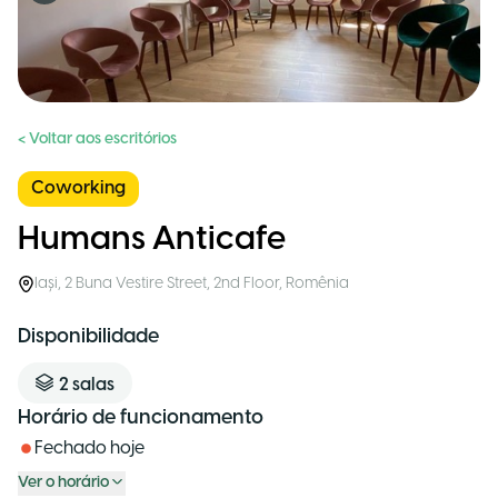
< Voltar aos escritórios
Coworking
Humans Anticafe
Iași
,
2 Buna Vestire Street, 2nd Floor
,
Romênia
Disponibilidade
2
salas
Horário de funcionamento
Fechado hoje
Ver o horário