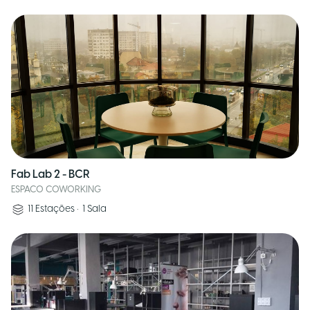
Fab Lab 2 - BCR
ESPACO COWORKING
11
Estações
•
1
Sala