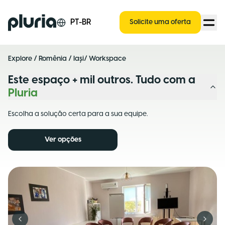
Logo Pluria
PT-BR
Solicite uma oferta
Explore
/
Romênia
/
Iași
/ Workspace
Este espaço + mil outros. Tudo com a
Pluria
Escolha a solução certa para a sua equipe.
Ver opções
Previous slide
Next s