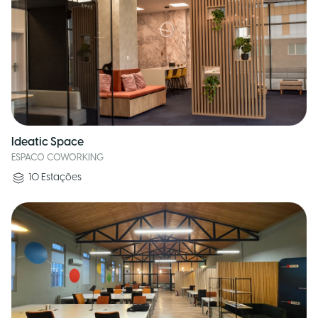
Ideatic Space
ESPACO COWORKING
10
Estações