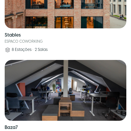
Stables
ESPACO COWORKING
8
Estações
•
2
Salas
Baza7