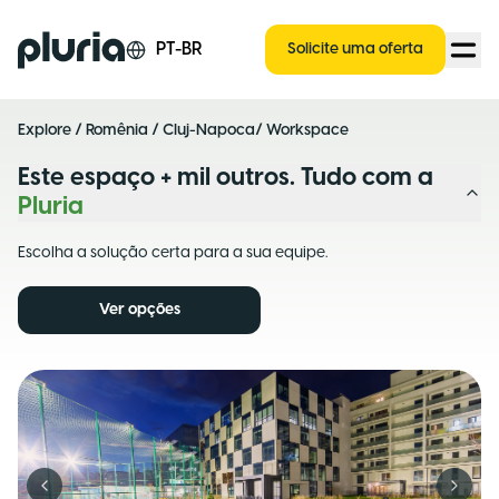
Logo Pluria
PT-BR
Solicite uma oferta
Explore
/
Romênia
/
Cluj-Napoca
/ Workspace
Este espaço + mil outros. Tudo com a
Pluria
Escolha a solução certa para a sua equipe.
Ver opções
Previous slide
Next s