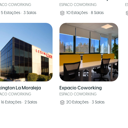
PACO COWORKING
ESPACO COWORKING
E
5
Estações
•
3
Salas
10
Estações
•
8
Salas
xington La Moraleja
Expacio Coworking
PACO COWORKING
ESPACO COWORKING
16
Estações
•
2
Salas
20
Estações
•
3
Salas