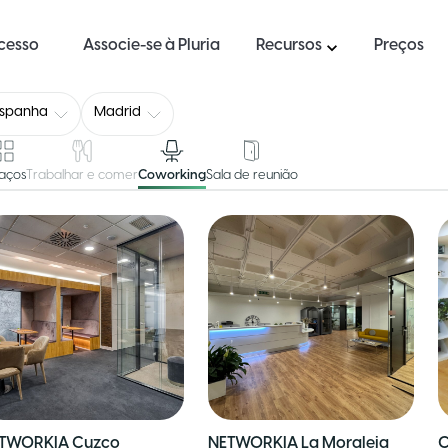
ucesso
Associe-se à Pluria
Recursos
Preços
Espanha
Madrid
aços
Trabalhar e comer
Coworking
Sala de reunião
TWORKIA Cuzco
NETWORKIA La Moraleja
C