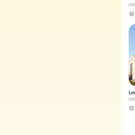
ES
Le
ES