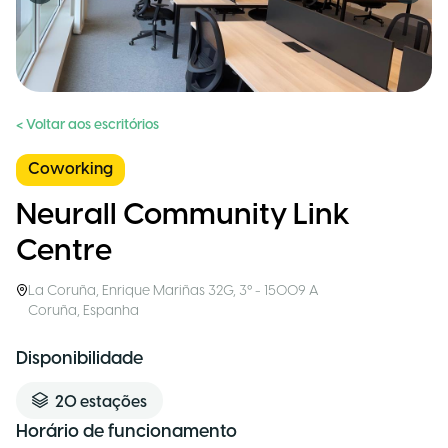
< Voltar aos escritórios
Coworking
Neurall Community Link
Centre
La Coruña
,
Enrique Mariñas 32G, 3º - 15009 A
Coruña
,
Espanha
Disponibilidade
20
estações
Horário de funcionamento