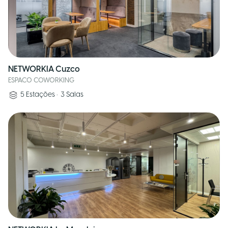
NETWORKIA Cuzco
ESPACO COWORKING
5
Estações
•
3
Salas