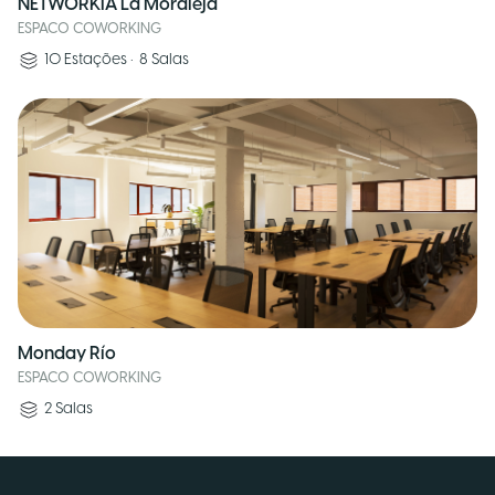
NETWORKIA La Moraleja
ESPACO COWORKING
10
Estações
•
8
Salas
Monday Río
ESPACO COWORKING
2
Salas