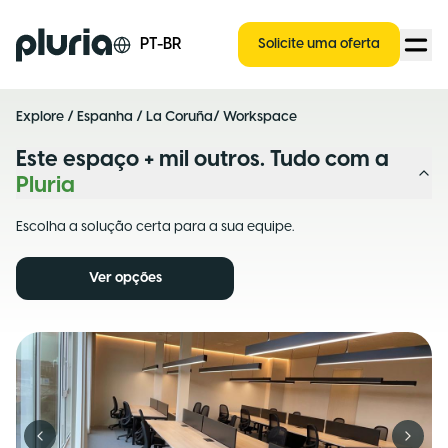
Logo Pluria
PT-BR
Solicite uma oferta
Explore
/
Espanha
/
La Coruña
/ Workspace
Este espaço + mil outros. Tudo com a
Pluria
Escolha a solução certa para a sua equipe.
Ver opções
Previous slide
Next s