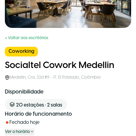
< Voltar aos escritórios
Coworking
Socialtel Cowork Medellin
Medellín
,
Cra. 32d #9 - 17, El Poblado
,
Colômbia
Disponibilidade
20
estações
•
2
salas
Horário de funcionamento
Fechado hoje
Ver o horário