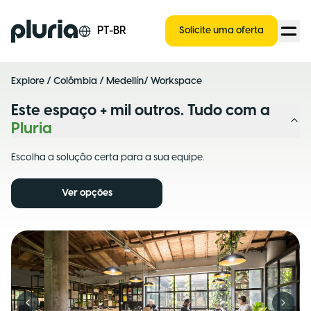
Logo Pluria
PT-BR
Solicite uma oferta
Explore
/
Colômbia
/
Medellín
/ Workspace
Este espaço + mil outros. Tudo com a
Pluria
Escolha a solução certa para a sua equipe.
Ver opções
Previous slide
Next s