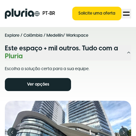
Logo Pluria
PT-BR
Solicite uma oferta
Explore
/
Colômbia
/
Medellín
/ Workspace
Este espaço + mil outros. Tudo com a
Pluria
Escolha a solução certa para a sua equipe.
Ver opções
Previous slide
Next s