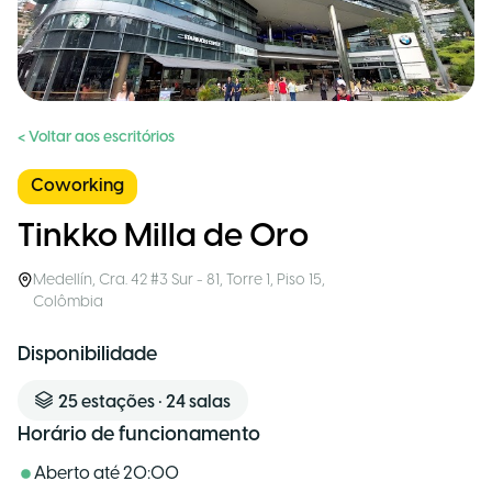
< Voltar aos escritórios
Coworking
Tinkko Milla de Oro
Medellín
,
Cra. 42 #3 Sur - 81, Torre 1, Piso 15
,
Colômbia
Disponibilidade
25
estações
•
24
salas
Horário de funcionamento
Aberto até
20:00