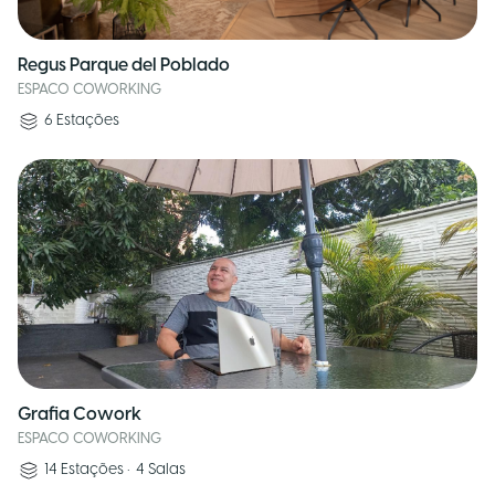
Regus Parque del Poblado
ESPACO COWORKING
6
Estações
Grafia Cowork
ESPACO COWORKING
14
Estações
•
4
Salas