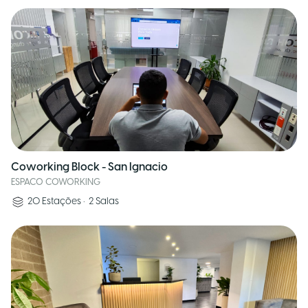
Coworking Block - San Ignacio
ESPACO COWORKING
20
Estações
•
2
Salas