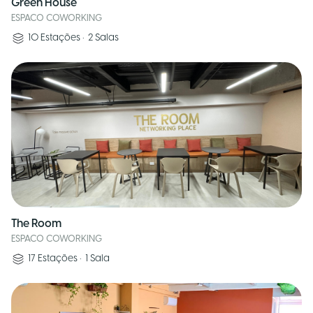
Green House
ESPACO COWORKING
10
Estações
•
2
Salas
The Room
ESPACO COWORKING
17
Estações
•
1
Sala