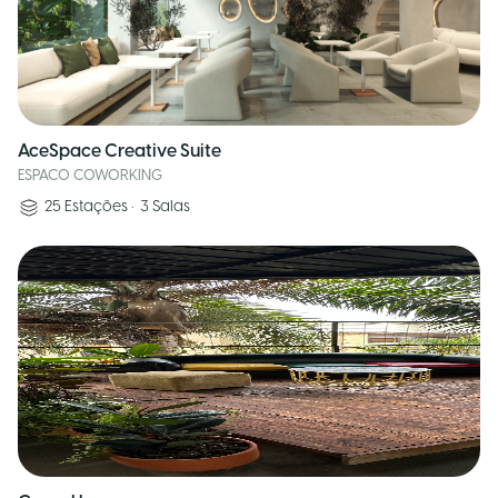
AceSpace Creative Suite
ESPACO COWORKING
25
Estações
•
3
Salas