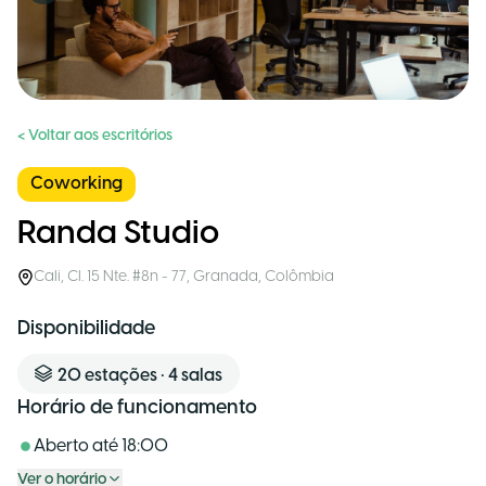
< Voltar aos escritórios
Coworking
Randa Studio
Cali
,
Cl. 15 Nte. #8n - 77, Granada
,
Colômbia
Disponibilidade
20
estações
•
4
salas
Horário de funcionamento
Aberto até
18:00
Ver o horário