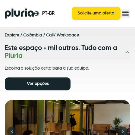
Logo Pluria
PT-BR
Solicite uma oferta
Explore
/
Colômbia
/
Cali
/ Workspace
Este espaço + mil outros. Tudo com a
Pluria
Escolha a solução certa para a sua equipe.
Ver opções
Previous slide
Next s