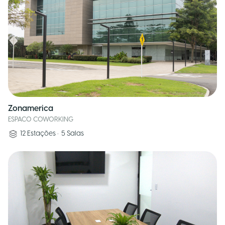
Zonamerica
ESPACO COWORKING
12
Estações
•
5
Salas