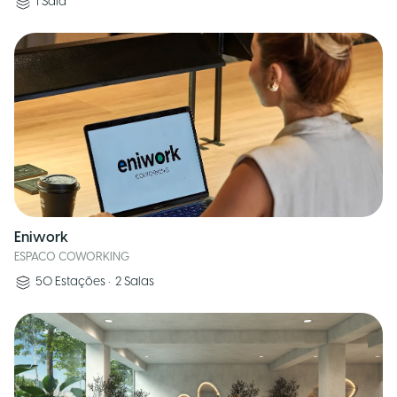
1
Sala
Eniwork
ESPACO COWORKING
50
Estações
•
2
Salas