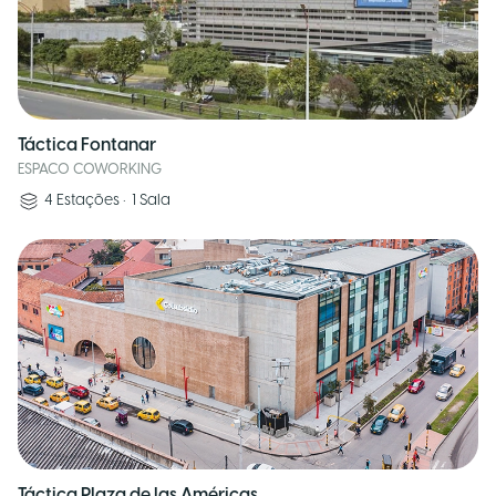
Táctica Fontanar
ESPACO COWORKING
4
Estações
•
1
Sala
Táctica Plaza de las Américas