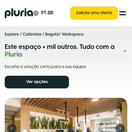
Logo Pluria
PT-BR
Solicite uma oferta
Explore
/
Colômbia
/
Bogotá
/ Workspace
Este espaço + mil outros. Tudo com a
Pluria
Escolha a solução certa para a sua equipe.
Ver opções
Previous slide
Next s