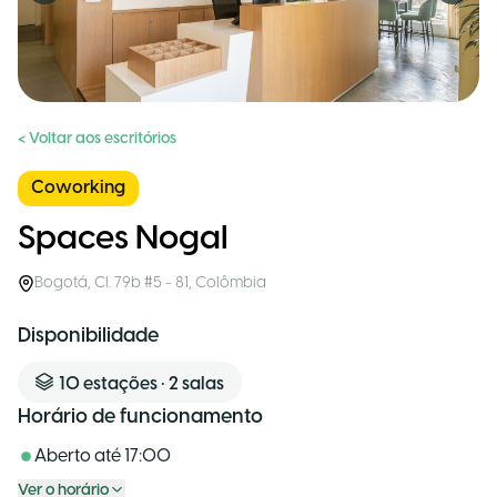
< Voltar aos escritórios
Coworking
Spaces Nogal
Bogotá
,
Cl. 79b #5 - 81
,
Colômbia
Disponibilidade
10
estações
•
2
salas
Horário de funcionamento
Aberto até
17:00
Ver o horário