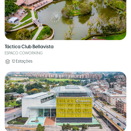
Táctica Club Bellavista
ESPACO COWORKING
12
Estações