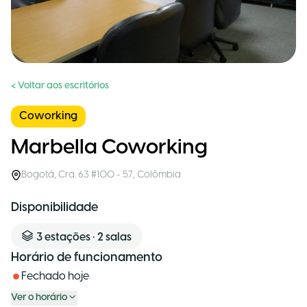
< Voltar aos escritórios
Coworking
Marbella Coworking
Bogotá
,
Cra. 63 #100 - 57
,
Colômbia
Disponibilidade
3
estações
•
2
salas
Horário de funcionamento
Fechado hoje
Ver o horário