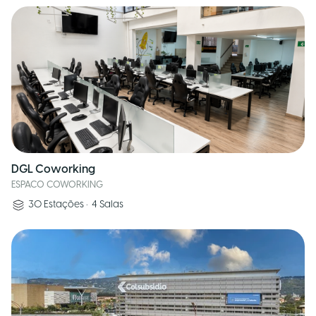
DGL Coworking
ESPACO COWORKING
30
Estações
•
4
Salas