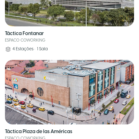
Táctica Fontanar
ESPACO COWORKING
4
Estações
•
1
Sala
Táctica Plaza de las Américas
ESPACO COWORKING