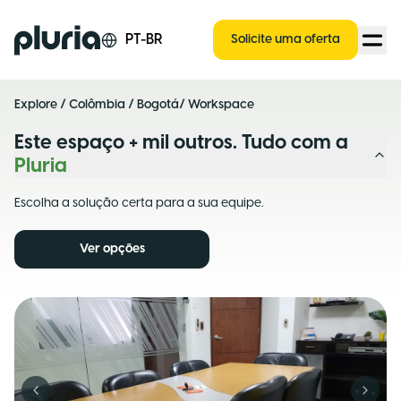
Logo Pluria
PT-BR
Solicite uma oferta
Explore
/
Colômbia
/
Bogotá
/ Workspace
Este espaço + mil outros. Tudo com a
Pluria
Escolha a solução certa para a sua equipe.
Ver opções
Previous slide
Next s