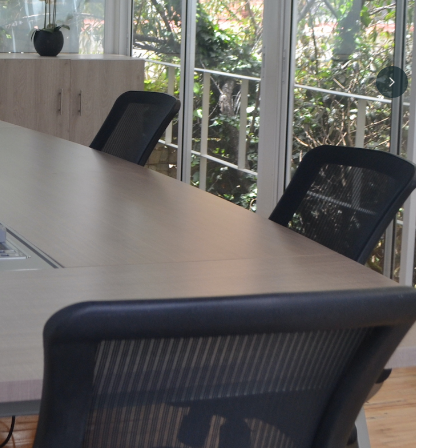
Next sli