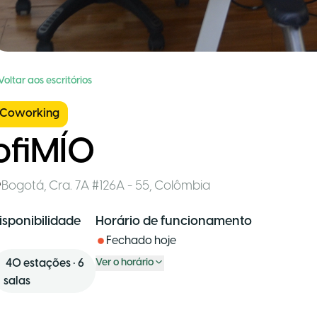
Voltar aos escritórios
Coworking
ofiMÍO
Bogotá
,
Cra. 7A #126A - 55
,
Colômbia
isponibilidade
Horário de funcionamento
Fechado hoje
40
estações
•
6
Ver o horário
salas