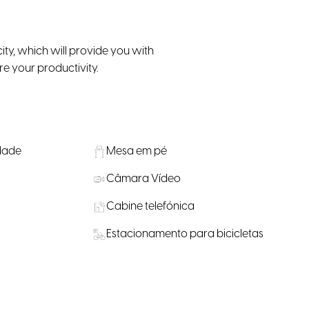
ity, which will provide you with
re your productivity.
idade
Mesa em pé
Câmara Vídeo
Cabine telefónica
Estacionamento para bicicletas
Restaurante no local / Cafetaria /
Bar