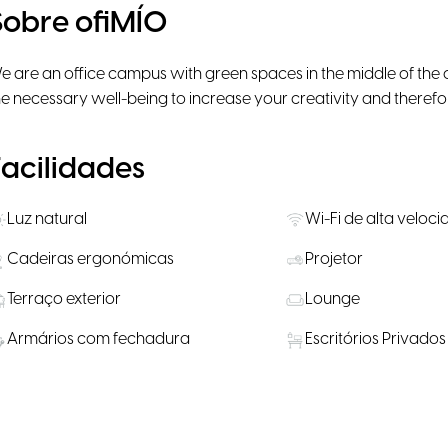
Sobre ofiMÍO
e are an office campus with green spaces in the middle of the c
he necessary well-being to increase your creativity and therefo
Facilidades
Luz natural
Wi-Fi de alta veloc
Cadeiras ergonómicas
Projetor
Terraço exterior
Lounge
Armários com fechadura
Escritórios Privados
Transporte Público nas
Água, café e chá
proximidades