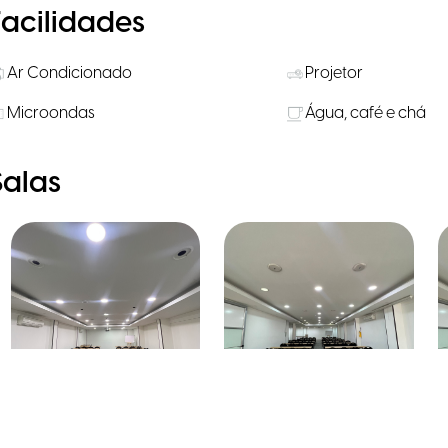
Facilidades
Ar Condicionado
Projetor
Microondas
Água, café e chá
Salas
Salon Candelaria
Salon D.C 50