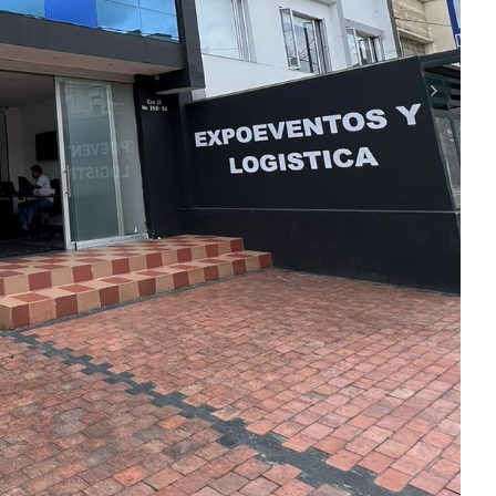
Next sli