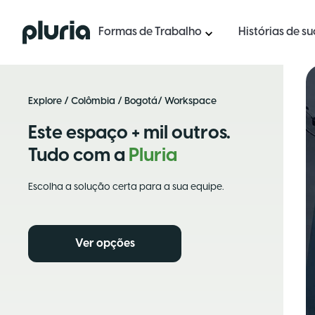
Logo Pluria
Formas de Trabalho
Histórias de s
Explore
/
Colômbia
/
Bogotá
/ Workspace
Este espaço + mil outros.
Tudo com a
Pluria
Escolha a solução certa para a sua equipe.
Ver opções