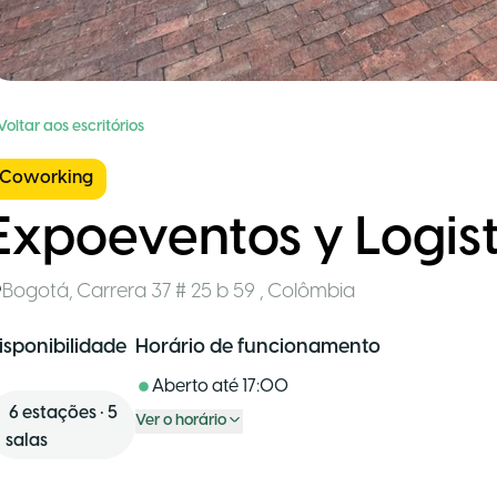
Voltar aos escritórios
Coworking
Expoeventos y Logis
Bogotá
,
Carrera 37 # 25 b 59
,
Colômbia
isponibilidade
Horário de funcionamento
Aberto até
17:00
6
estações
•
5
Ver o horário
salas