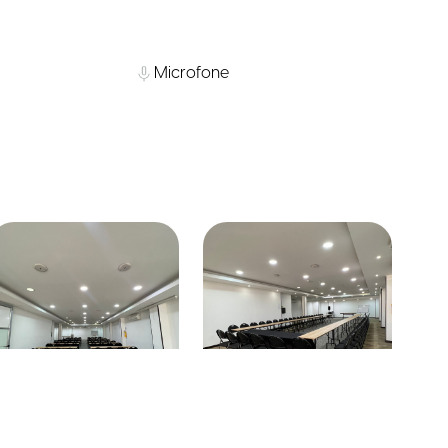
Microfone
Salon D.C 60
Salon Santafe