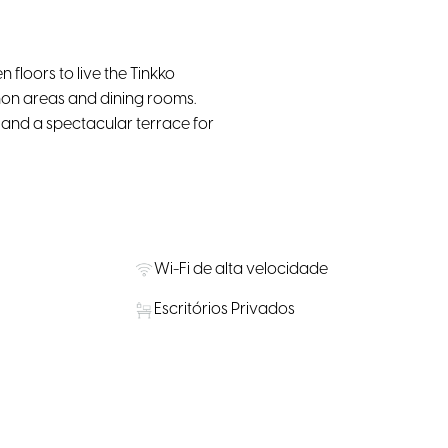
floors to live the Tinkko
mon areas and dining rooms.
s and a spectacular terrace for
Wi-Fi de alta velocidade
Escritórios Privados
Lanches disponíveis para compra