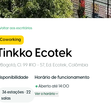
Voltar aos escritórios
Coworking
Tinkko Ecotek
Bogotá
,
Cl. 99 #10 - 57, Ed. Ecotek
,
Colômbia
isponibilidade
Horário de funcionamento
Aberto até
14:00
36
estações
•
22
Ver o horário
salas