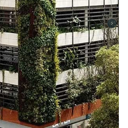
Next sli