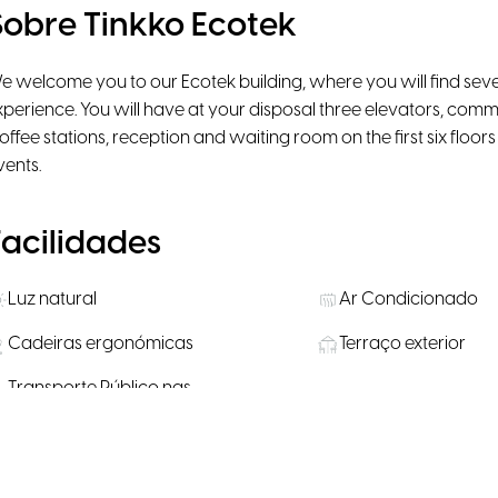
Sobre Tinkko Ecotek
e welcome you to our Ecotek building, where you will find seven 
xperience. You will have at your disposal three elevators, com
offee stations, reception and waiting room on the first six floor
vents.
Facilidades
Luz natural
Ar Condicionado
Cadeiras ergonómicas
Terraço exterior
Transporte Público nas
Água, café e chá
proximidades
Salas