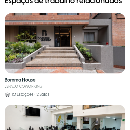
Espaços de trabalho relacionados
Bomma House
ESPACO COWORKING
10
Estações
•
2
Salas