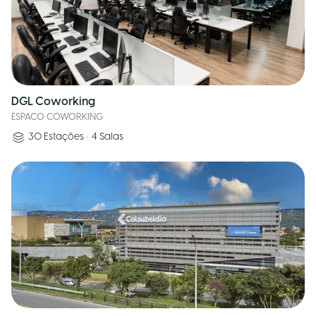
DGL Coworking
ESPACO COWORKING
30
Estações
•
4
Salas