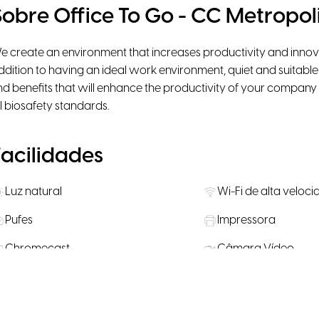
Sobre Office To Go - CC Metropol
e create an environment that increases productivity and innov
ddition to having an ideal work environment, quiet and suitable t
ind benefits that will enhance the productivity of your compa
ll biosafety standards.
Facilidades
Luz natural
Wi-Fi de alta veloc
Pufes
Impressora
Chromecast
Câmara Vídeo
Cabine telefónica
Microondas
Escritórios Privados
Estacionamento par