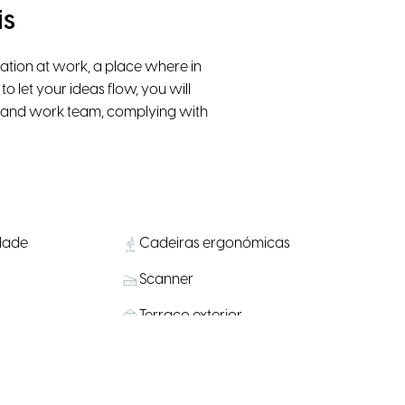
is
ation at work, a place where in
o let your ideas flow, you will
ny and work team, complying with
idade
Cadeiras ergonómicas
Scanner
Terraço exterior
Armários com fechadura
Transporte Público nas
a bicicletas