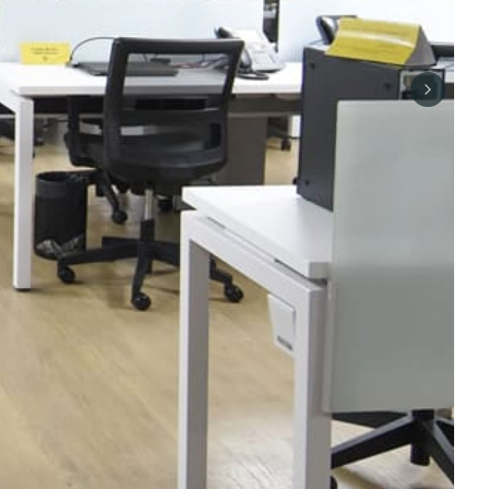
Next sli