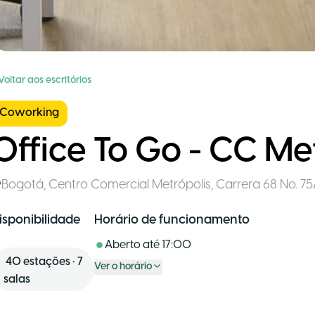
Voltar aos escritórios
Coworking
Office To Go - CC Me
Bogotá
,
Centro Comercial Metrópolis, Carrera 68 No. 75A
isponibilidade
Horário de funcionamento
Aberto até
17:00
40
estações
•
7
Ver o horário
salas