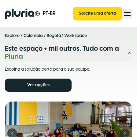
Logo Pluria
PT-BR
Solicite uma oferta
Explore
/
Colômbia
/
Bogotá
/ Workspace
Este espaço + mil outros. Tudo com a
Pluria
Escolha a solução certa para a sua equipe.
Ver opções
Previous slide
Next s