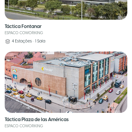
Táctica Fontanar
ESPACO COWORKING
4
Estações
•
1
Sala
Táctica Plaza de las Américas
ESPACO COWORKING