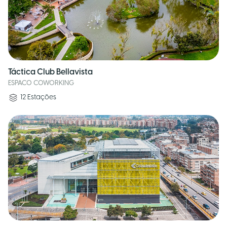
Táctica Club Bellavista
ESPACO COWORKING
12
Estações