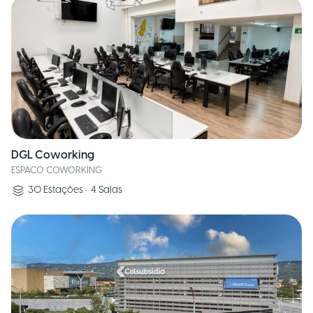
DGL Coworking
ESPACO COWORKING
30
Estações
•
4
Salas