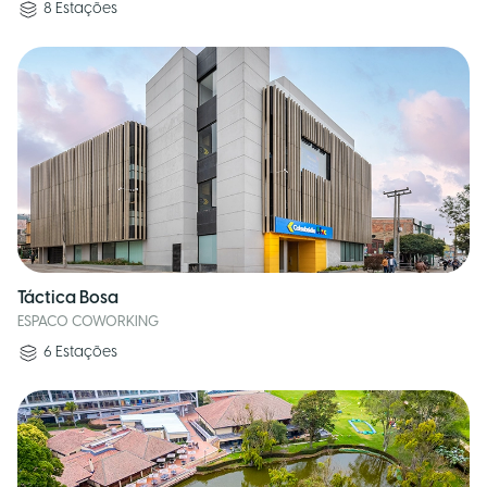
8
Estações
Táctica Bosa
ESPACO COWORKING
6
Estações