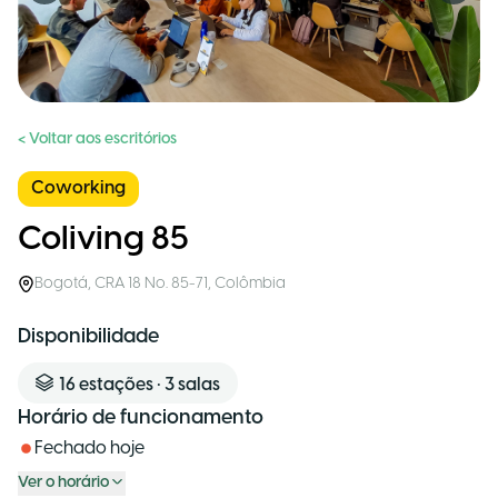
< Voltar aos escritórios
Coworking
Coliving 85
Bogotá
,
CRA 18 No. 85-71
,
Colômbia
Disponibilidade
16
estações
•
3
salas
Horário de funcionamento
Fechado hoje
Ver o horário