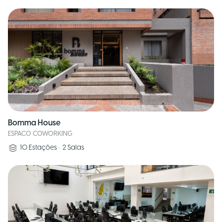
Bomma House
ESPACO COWORKING
10
Estações
•
2
Salas