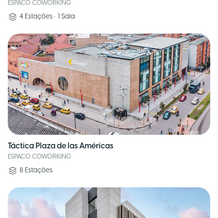
ESPACO COWORKING
4
Estações
•
1
Sala
Táctica Plaza de las Américas
ESPACO COWORKING
8
Estações