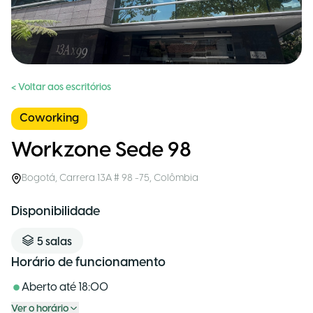
< Voltar aos escritórios
Coworking
Workzone Sede 98
Bogotá
,
Carrera 13A # 98 -75
,
Colômbia
Disponibilidade
5
salas
Horário de funcionamento
Aberto até
18:00
Ver o horário