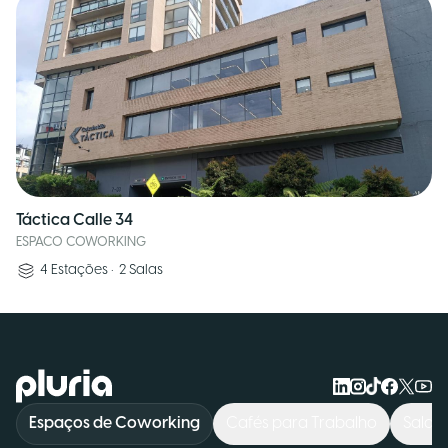
Táctica Calle 34
ESPACO COWORKING
4
Estações
•
2
Salas
Logo Pluria
Espaços de Coworking
Cafés para Trabalho
Salas