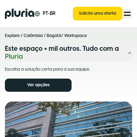
Logo Pluria
PT-BR
Solicite uma oferta
Explore
/
Colômbia
/
Bogotá
/ Workspace
Este espaço + mil outros. Tudo com a
Pluria
Escolha a solução certa para a sua equipe.
Ver opções
Previous slide
Next s