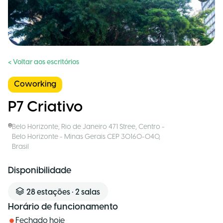
< Voltar aos escritórios
Coworking
P7 Criativo
Belo Horizonte
,
Rio de Janeiro 471 Stree, Centro -
Belo Horizonte - Minas Gerais CEP 30160-040
,
Brasil
Disponibilidade
28
estações
•
2
salas
Horário de funcionamento
Fechado hoje