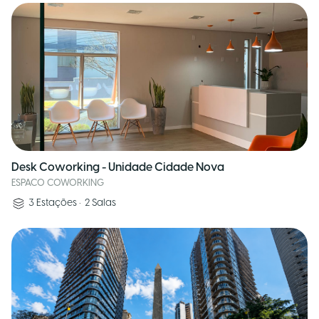
Desk Coworking - Unidade Cidade Nova
ESPACO COWORKING
3
Estações
•
2
Salas