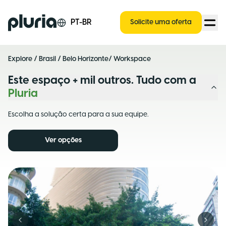
Logo Pluria
PT-BR
Solicite uma oferta
Explore
/
Brasil
/
Belo Horizonte
/ Workspace
Este espaço + mil outros. Tudo com a
Pluria
Escolha a solução certa para a sua equipe.
Ver opções
Previous slide
Next s