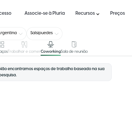
ucesso
Associe-se à Pluria
Recursos
Preços
rgentina
Salsipuedes
aços
Trabalhar e comer
Coworking
Sala de reunião
Não encontramos espaços de trabalho baseado na sua
pesquisa.