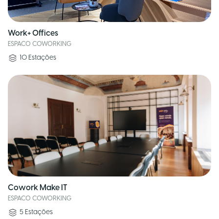
Work+ Offices
ESPACO COWORKING
10
Estações
Cowork Make IT
ESPACO COWORKING
5
Estações