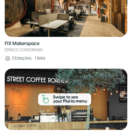
FIX Makerspace
ESPACO COWORKING
2
Estações
•
1
Sala