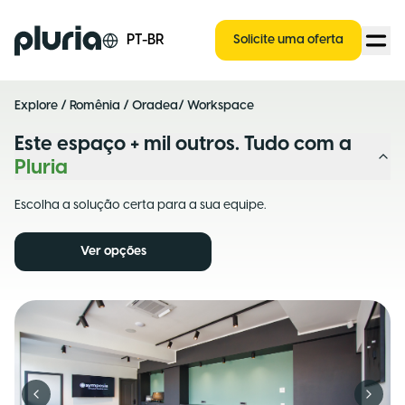
Logo Pluria
PT-BR
Solicite uma oferta
Explore
/
Romênia
/
Oradea
/ Workspace
Este espaço + mil outros. Tudo com a
Pluria
Escolha a solução certa para a sua equipe.
Ver opções
Previous slide
Next s