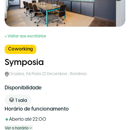
< Voltar aos escritórios
Coworking
Symposia
Oradea
,
9A Piata 22 Decembrie
,
Romênia
Disponibilidade
1
sala
Horário de funcionamento
Aberto até
22:00
Ver o horário