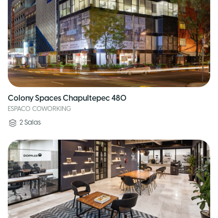
Colony Spaces Chapultepec 480
ESPACO COWORKING
2
Salas