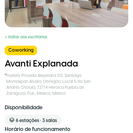
< Voltar aos escritórios
Coworking
Avanti Explanada
Puebla
,
Privada Alejandra 512, Santiago
Momoxpan Alvaro Obregón, Local S-11a San
Andrés Cholula, 72774 Heroica Puebla de
Zaragoza, Pue., Mexico
,
México
Disponibilidade
6
estações
•
3
salas
Horário de funcionamento