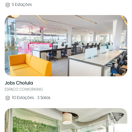
5
Estações
Jobs Cholula
ESPACO COWORKING
10
Estações
•
3
Salas