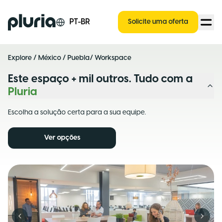
Logo Pluria
PT-BR
Solicite uma oferta
Explore
/
México
/
Puebla
/ Workspace
Este espaço + mil outros. Tudo com a
Pluria
Escolha a solução certa para a sua equipe.
Ver opções
Previous slide
Next s