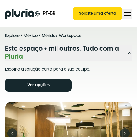
Logo Pluria
PT-BR
Solicite uma oferta
Explore
/
México
/
Mérida
/ Workspace
Este espaço + mil outros. Tudo com a
Pluria
Escolha a solução certa para a sua equipe.
Ver opções
Previous slide
Next s