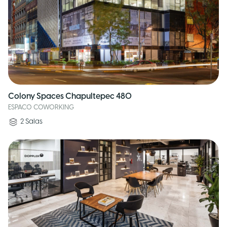
Colony Spaces Chapultepec 480
ESPACO COWORKING
2
Salas