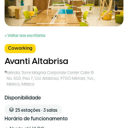
< Voltar aos escritórios
Coworking
Avanti Altabrisa
Mérida
,
Torre Magnia Corporate Center Calle 15
No. 503, Piso 7, Col. Altabrisa, 97130 Mérida, Yuc.,
Mexico
,
México
Disponibilidade
25
estações
•
3
salas
Horário de funcionamento